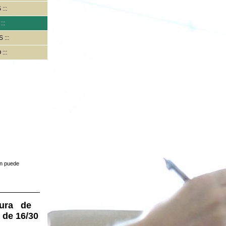
S
S
O
ón puede
rtura de
e 16/30