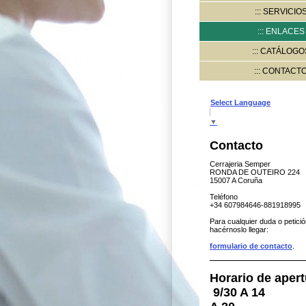
SERVICIO
ENLACES
CATÁLOGO
CONTACT
Select Language
▼
Contacto
Cerrajeria Semper
RONDA DE OUTEIRO 224
15007 A Coruña
Teléfono
+34 607984646-881918995
Para cualquier duda o petici
hacérnoslo llegar:
formulario de contacto
.
Horario de ape
9/30 A 14 d