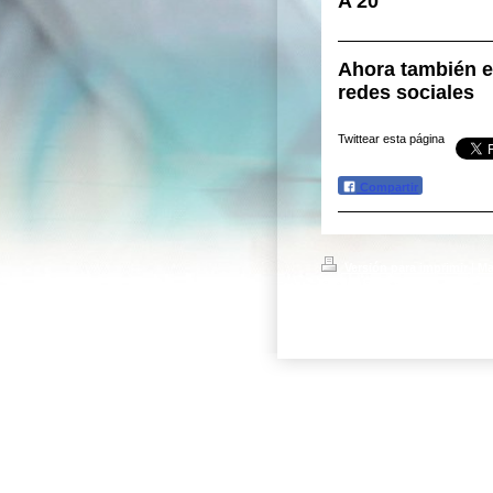
A 20
Ahora también e
redes sociales
Twittear esta página
Compartir
Versión para imprimir
|
Ma
© cerrajeria semper